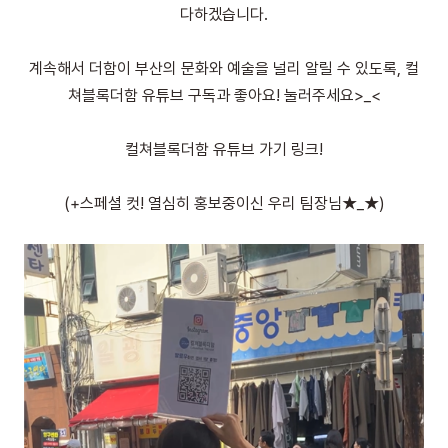
다하겠습니다.
계속해서 더함이 부산의 문화와 예술을 널리 알릴 수 있도록, 컬
쳐블록더함 유튜브 구독과 좋아요! 눌러주세요>_<
컬쳐블록더함 유튜브 가기
링크!
(+스페셜 컷! 열심히 홍보중이신 우리 팀장님★_★)