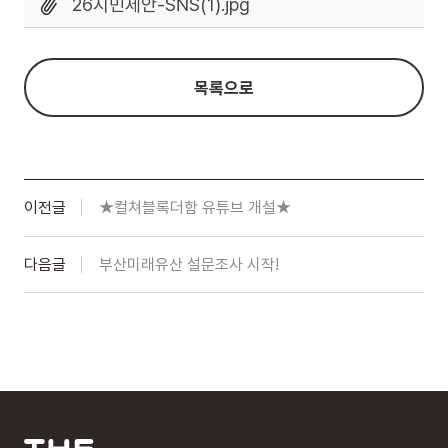
26시민제안-SNS(1).jpg
목록으로
이전글
★컬쳐블록더함 유튜브 개설★
다음글
부산미래유산 설문조사 시작!