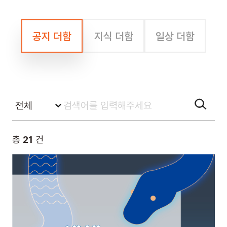
공지 더함
지식 더함
일상 더함
총
21
건